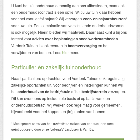
U kunt het tuinonderhoud eenmalig aan ons uitbesteden, maar ook
een onderhoudscontract is een optie. Wilt u uw tuin klaar hebben
voor het voor- en/of najaar? Wij verzorgen
voor- en najaarsbeurten
*
voor uw tuin. Een combinatie van verschillende onderhoudsvormen
is ook mogelijk. Hierin bieden wij maatwerk. Daarnaast kunt u bij ons
terecht voor
advies over beplanting en snoeiwerkzaamheden
.
Verdonk Tuinen is ook ervaren in
boomverzorging
en het
verwijderen van bomen. Lees
hier
meer.
Particulier én zakelijk tuinonderhoud
Naast particuliere opdrachten voert Verdonk Tuinen ook regelmatig
zakelijke opdrachten uit. Voor bedrijven en instellingen kunnen wij
het
onderhoud van de bedrijfstuin
of het
bedrijfsterrein
verzorgen.
Dit kan eveneens op incidentele basis of op basis van een
onderhoudscontract. Wij werken ook regelmatig voor gemeenten,
bijvoorbeeld voor het kappen en (in)planten van bomen.
* Men spreekt soms van het
‘winterklaar’
maken van een tuin, een term
geïntroduceerd door onze ‘collega’s’ Jacobsen & Van Es: